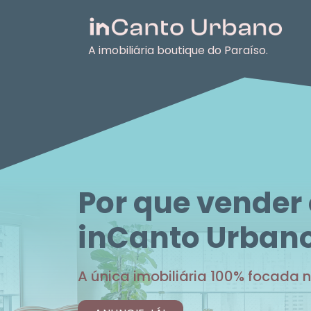
A imobiliária boutique do Paraíso.
Por que vender
inCanto Urban
A única imobiliária 100% focada n