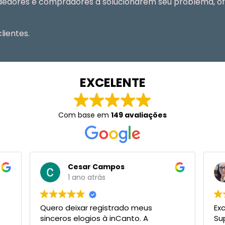
ndedores e compradores a solucionarem seu problema, of
lientes.
EXCELENTE
Com base em
149 avaliações
esar Campos
Helith Moreno
ano atrás
2 anos atrás
xar registrado meus
Excelente trabalho da 
elogios à inCanto. A
Super organizado, adia