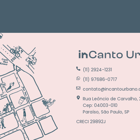
(11) 2924-1231
(11) 97686-0717
contato@incantourbano.
Rua Leôncio de Carvalho, 23
Cep: 04003-010
Paraíso, São Paulo, SP
CRECI 29892J