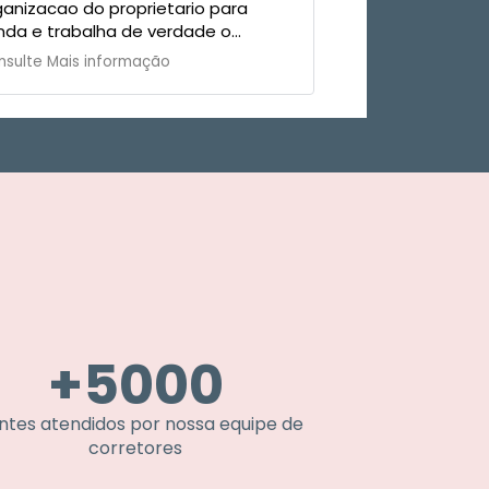
tario para
competentes! Adorei trabalhar com
erdade o
vocês! Muito obrigada!
o
+
5000
entes atendidos por nossa equipe de
corretores