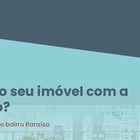
 o seu imóvel com a
o?
o bairro Paraíso