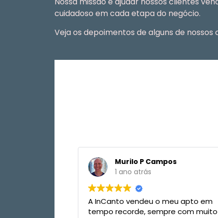
Nossa missão é ajudar nossos clientes ve
cuidadoso em cada etapa do negócio.
Veja os depoimentos de alguns de nossos c
Murilo P Campos
C
1 ano atrás
1 
A InCanto vendeu o meu apto em
Quero dei
tempo recorde, sempre com muito
sinceros 