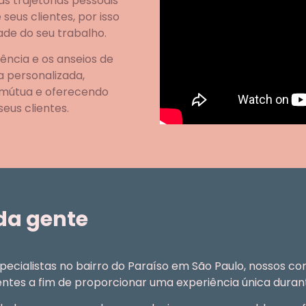
s trajetórias pessoais
eus clientes, por isso
de do seu trabalho.
ência e os anseios de
a personalizada,
 mútua e oferecendo
eus clientes.
da gente
ecialistas no bairro do Paraíso em São Paulo, nossos c
ientes a fim de proporcionar uma experiência única dura