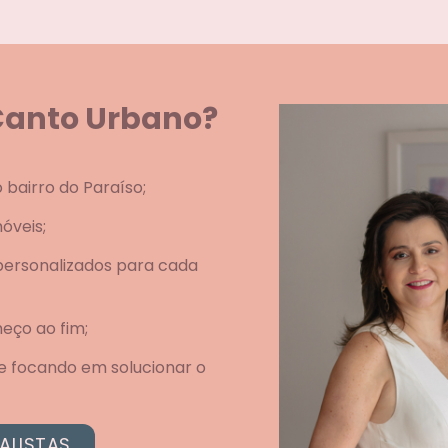
nCanto Urbano?
o bairro do Paraíso;
óveis;
 personalizados para cada
eço ao fim;
e focando em solucionar o
ALISTAS