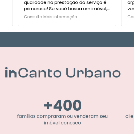
 na prestação do serviço é
organizacao do proprie
! Se você busca um imóvel,
venda e trabalha de v
 bairro de Sampa, para
imóvel!
Mais informação
Consulte Mais informaçã
u venda, então a inCanto é o
r onde eu recomendo você
 Minha experiência merece
os. Eu indico a inCanto
+
400
famílias compraram ou venderam seu
cli
imóvel conosco