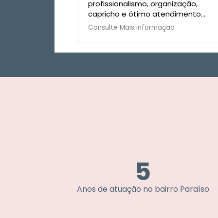
profissionalismo, organização,
qualidade
capricho e ótimo atendimento.
primorosa
Recomendo!
no melhor
Consulte Mais informação
Consulte 
aluguel o
lugar po
começar.
os encômi
Urbano!
5
Anos de atuação no bairro Paraíso