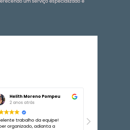
erecendo um serviço especializado e
 Pompeu
Thais Kreimer
2 anos atrás
equipe!
Parabéns ao pessoal da InCanto!!
nta a
Todos.muito educados e