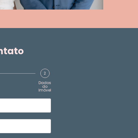
ntato
2
Dados
do
Imóvel